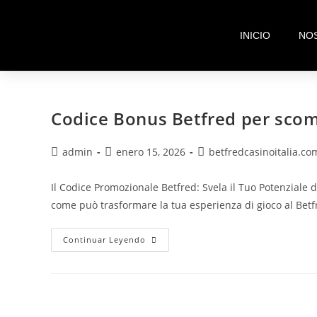
INICIO
NO
Codice Bonus Betfred per sco
admin
enero 15, 2026
betfredcasinoitalia.co
Il Codice Promozionale Betfred: Svela il Tuo Potenziale d
come può trasformare la tua esperienza di gioco al Bet
Continuar Leyendo