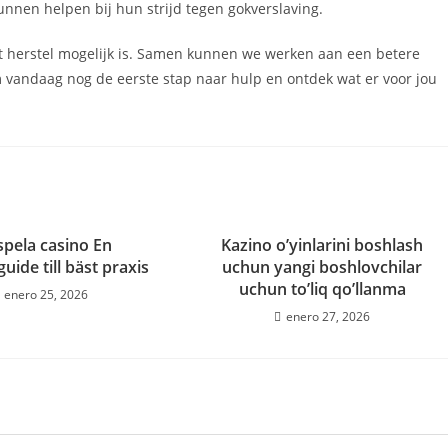
nen helpen bij hun strijd tegen gokverslaving.
dat herstel mogelijk is. Samen kunnen we werken aan een betere
 vandaag nog de eerste stap naar hulp en ontdek wat er voor jou
spela casino En
Kazino o’yinlarini boshlash
uide till bäst praxis
uchun yangi boshlovchilar
uchun to’liq qo’llanma
enero 25, 2026
enero 27, 2026