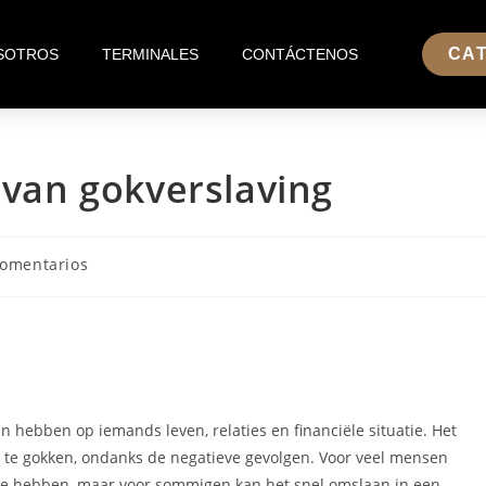
CA
SOTROS
TERMINALES
CONTÁCTENOS
 van gokverslaving
comentarios
n hebben op iemands leven, relaties en financiële situatie. Het
te gokken, ondanks de negatieve gevolgen. Voor veel mensen
 te hebben, maar voor sommigen kan het snel omslaan in een