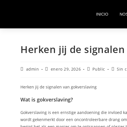
INICIO
NO
Herken jij de signalen
admin
enero 29, 2026
Public
Sin 
Herken jij de signalen van gokverslaving
Wat is gokverslaving?
Gokverslaving is een ernstige aandoening die invloed ka
wordt gekenmerkt door een oncontroleerbare drang om 
begint het als een manier om te ontspannen of plezier