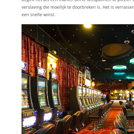
verslaving die moeilijk te doorbreken is. Het is verra
een snelle winst.