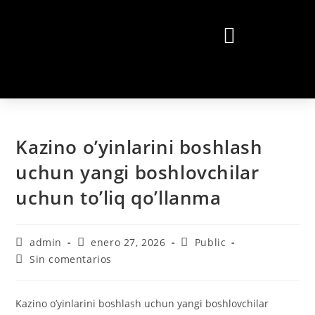
Kazino o’yinlarini boshlash
uchun yangi boshlovchilar
uchun to’liq qo’llanma
admin
enero 27, 2026
Public
Sin comentarios
Kazino o’yinlarini boshlash uchun yangi boshlovchilar