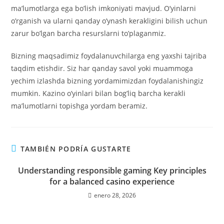
ma’lumotlarga ega bo’lish imkoniyati mavjud. O’yinlarni
o’rganish va ularni qanday o’ynash kerakligini bilish uchun
zarur bo’lgan barcha resurslarni to’plaganmiz.
Bizning maqsadimiz foydalanuvchilarga eng yaxshi tajriba
taqdim etishdir. Siz har qanday savol yoki muammoga
yechim izlashda bizning yordamimizdan foydalanishingiz
mumkin. Kazino o’yinlari bilan bog’liq barcha kerakli
ma’lumotlarni topishga yordam beramiz.
TAMBIÉN PODRÍA GUSTARTE
Understanding responsible gaming Key principles
for a balanced casino experience
enero 28, 2026