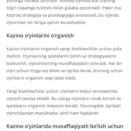
yutishga harakat qilishadi. Ruletka o’yinida esa to’pning
to’g’ri raqamga tushishi bilan g’alaba qozoniladi. Poker esa
ko’proq strategiya va psixologiyaga asoslanadi, bu o’yinda
o’yinchilar bir-biriga qarshi kurashadilar.
Kazino o’yinlarini o’rganish
Kazino o’yinlarini o’rganish yangi boshlovchilar uchun juda
muhim. O’yinlarning qoidalarini bilish va strategiyalarni
tushunish, o’yinchilarning muvaffaqiyatini oshiradi. Har bir
o’yin uchun o’ziga xos bilim va tajriba kerak, shuning uchun
o’yinlarni o’rganish vaqt talab etadi.
Yangi boshlovchilar uchun, o’yinlarni bepul versiyalarida
o’ynash tavsiya etiladi. Bu ularga o’yinlarni sinab ko’rish va
qoidalarni o’rganish imkonini beradi. Shuningdek, tajribali
o’yinchilardan maslahatlar olish ham foydalidir.
Kazino o’yinlarida muvaffaqiyatli bo’lish uchun