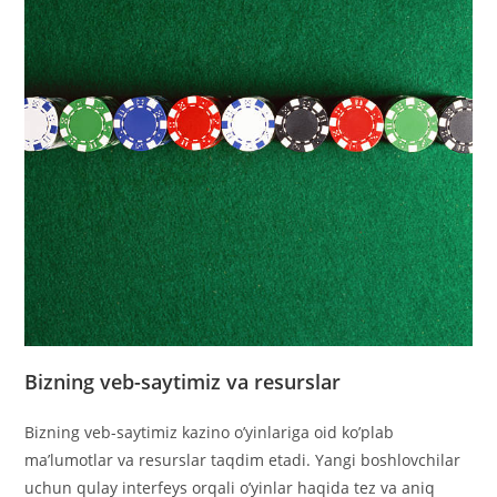
Bizning veb-saytimiz va resurslar
Bizning veb-saytimiz kazino o’yinlariga oid ko’plab
ma’lumotlar va resurslar taqdim etadi. Yangi boshlovchilar
uchun qulay interfeys orqali o’yinlar haqida tez va aniq